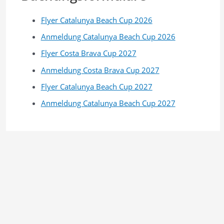
B
I
C
Flyer Catalunya Beach Cup 2026
n
J
f
a
Anmeldung Catalunya Beach Cup 2026
o
c
Flyer Costa Brava Cup 2027
!
k
e
Anmeldung Costa Brava Cup 2027
b
Flyer Catalunya Beach Cup 2027
e
i
Anmeldung Catalunya Beach Cup 2027
f
r
o
o
p
s
b
e
s
t
e