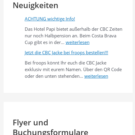
Neuigkeiten
ACHTUNG wichtige Info!
Das Hotel Papi bietet außerhalb der CBC Zeiten
nur noch Halbpension an. Beim Costa Brava
A
Cup gibt es in der…
weiterlesen
C
Jetzt die CBC Jacke bei froops bestellen!!!
H
T
Bei froops könnt Ihr euch die CBC Jacke
U
exklusiv mit eurem Namen. Über den QR Code
N
J
oder den unten stehenden…
weiterlesen
G
e
w
t
i
z
c
t
h
d
t
i
Flyer und
i
e
g
C
Buchungsformulare
e