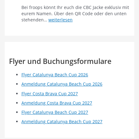
T
Bei froops könnt Ihr euch die CBC Jacke exklusiv mit
U
eurem Namen. Über den QR Code oder den unten
N
J
stehenden…
weiterlesen
G
e
w
t
i
z
c
t
h
d
t
i
Flyer und Buchungsformulare
i
e
g
C
e
Flyer Catalunya Beach Cup 2026
B
I
C
Anmeldung Catalunya Beach Cup 2026
n
J
f
Flyer Costa Brava Cup 2027
a
o
c
Anmeldung Costa Brava Cup 2027
!
k
Flyer Catalunya Beach Cup 2027
e
b
Anmeldung Catalunya Beach Cup 2027
e
i
f