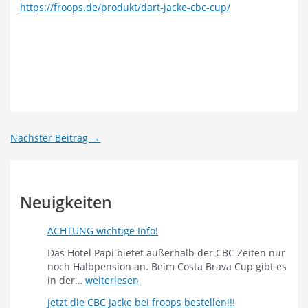
https://froops.de/produkt/dart-jacke-cbc-cup/
Post
Nächster Beitrag
→
navigation
Neuigkeiten
ACHTUNG wichtige Info!
Das Hotel Papi bietet außerhalb der CBC Zeiten nur
noch Halbpension an. Beim Costa Brava Cup gibt es
A
in der…
weiterlesen
C
Jetzt die CBC Jacke bei froops bestellen!!!
H